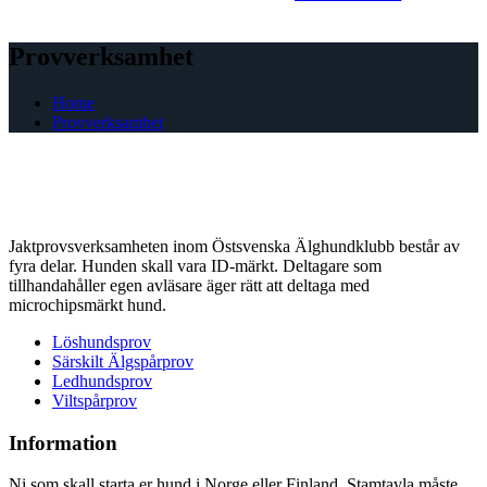
Provverksamhet
Home
Provverksamhet
Jaktprovsverksamheten inom Östsvenska Älghundklubb består av
fyra delar. Hunden skall vara ID-märkt. Deltagare som
tillhandahåller egen avläsare äger rätt att deltaga med
microchipsmärkt hund.
Löshundsprov
Särskilt Älgspårprov
Ledhundsprov
Viltspårprov
Information
Ni som skall starta er hund i Norge eller Finland. Stamtavla måste