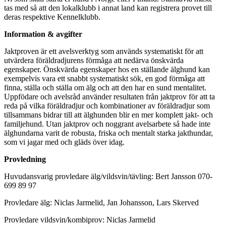
tas med så att den lokalklubb i annat land kan registrera provet till
deras respektive Kennelklubb.
Information & avgifter
Jaktproven är ett avelsverktyg som används systematiskt för att
utvärdera föräldradjurens förmåga att nedärva önskvärda
egenskaper. Önskvärda egenskaper hos en ställande älghund kan
exempelvis vara ett snabbt systematiskt sök, en god förmåga att
finna, ställa och ställa om älg och att den har en sund mentalitet.
Uppfödare och avelsråd använder resultaten från jaktprov för att ta
reda på vilka föräldradjur och kombinationer av föräldradjur som
tillsammans bidrar till att älghunden blir en mer komplett jakt- och
familjehund. Utan jaktprov och noggrant avelsarbete så hade inte
älghundarna varit de robusta, friska och mentalt starka jakthundar,
som vi jagar med och gläds över idag.
Provledning
Huvudansvarig provledare älg/vildsvin/tävling: Bert Jansson 070-
699 89 97
Provledare älg: Niclas Jarmelid, Jan Johansson, Lars Skerved
Provledare vildsvin/kombiprov: Niclas Jarmelid