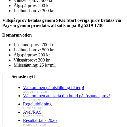
Vildsvinsprov: 300 kr
Älgspårprov: 200 kr
Ledhundsprov: 300 kr
Viltspårprov betalas genom SKK Start övriga prov betalas via
Payson genom provdata, alt sätts in på Bg 5319-1730
Domararvoden
Löshundsprov: 700 kr
Ledhundsprov: 500 kr
Älgspårprov: 200 kr
Viltspårprov: 300 kr
Milersättning: 25 kr/mil
Senaste nytt
Välkommen på utställning i Tierp!
AUGUST 5, 2026
Välkommen att starta din hund på löshundsprov!
JULY 20, 2026
Regelutbildning
JUNE 14, 2026
Avel/RAS
MAY 23, 2026
Resultat Jälla 2026
MARCH 9, 2026