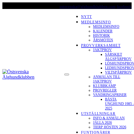
Skip
ostsvenska@alghundklubben.com
facebook
to
content
NYTT
MEDLEMSINFO
MEDLEMSINFO
KALENDER
HISTORIK
ÅRSMÖTEN
PROVVERKSAMHET
JAKTPROV
SÄRSKILT
ÄLGSPÅRPROV
LÖSHUNDSPRO
LEDHUNDSPRO
ÖSTSVENSKA
VILTSPÅRPROV
ANMÄLAN TILL
ÄLGHUNDKLUBBEN
JAKTPROV
KLUBBKAMP
PROVREGLER
VANDRINGSPRISER
BÄSTA
UNGHUND 1985 
2025
UTSTÄLLNINGAR
INFO & ANMÄLAN
JÄLLA 2026
TIERP HÖSTEN 2026
FUNTIONÄRER