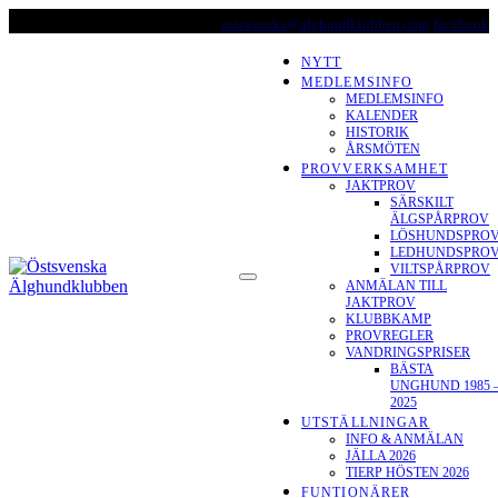
Skip
ostsvenska@alghundklubben.com
facebook
to
content
NYTT
MEDLEMSINFO
MEDLEMSINFO
KALENDER
HISTORIK
ÅRSMÖTEN
PROVVERKSAMHET
JAKTPROV
SÄRSKILT
ÄLGSPÅRPROV
LÖSHUNDSPRO
LEDHUNDSPRO
ÖSTSVENSKA
VILTSPÅRPROV
ANMÄLAN TILL
ÄLGHUNDKLUBBEN
JAKTPROV
KLUBBKAMP
PROVREGLER
VANDRINGSPRISER
BÄSTA
UNGHUND 1985 
2025
UTSTÄLLNINGAR
INFO & ANMÄLAN
JÄLLA 2026
TIERP HÖSTEN 2026
FUNTIONÄRER