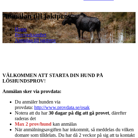
Anmälan till jaktprov
Home
Provverksamhet
Anmälan till jaktprov
VÄLKOMMEN ATT STARTA DIN HUND PÅ
LÖSHUNDSPROV
!
Anmälan sker via provdata:
Du anmäler hunden via
provdata:
http://www.provdata.se/osak
Notera att du har
30 dagar på dig att gå provet
, därefter
raderas det
Max 2 prov/hund
kan anmälas
När anmälningsavgiften har inkommit, så meddelas du vilken
domare som tilldelats. Du har då 2 veckor på sig att ta kontakt