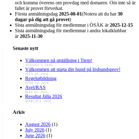
och komma överens om provdag med domaren. Om inte så är
fallet är provet förverkat.
Första anmälningsdag
2025-08-01
(Notera att du har
30
dagar på dig att gå provet
)
Sista anmälningsdag för medlemmar i ÖSÄK är
2025-12-15
Sista anmälningsdag för medlemmar i andra lokalklubbar
är
2025-11-30
Senaste nytt
Välkommen på utställning i Tierp!
AUGUST 5, 2026
Välkommen att starta din hund på löshundsprov!
JULY 20, 2026
Regelutbildning
JUNE 14, 2026
Avel/RAS
MAY 23, 2026
Resultat Jälla 2026
MARCH 9, 2026
Arkiv
August 2026
(1)
July 2026
(1)
June 2026
(1)