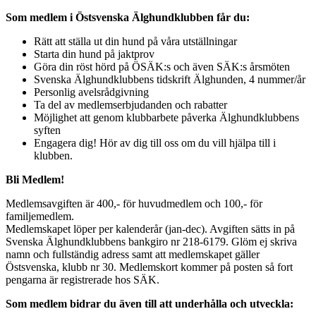
Som medlem i Östsvenska Älghundklubben får du:
Rätt att ställa ut din hund på våra utställningar
Starta din hund på jaktprov
Göra din röst hörd på ÖSÄK:s och även SÄK:s årsmöten
Svenska Älghundklubbens tidskrift Älghunden, 4 nummer/år
Personlig avelsrådgivning
Ta del av medlemserbjudanden och rabatter
Möjlighet att genom klubbarbete påverka Älghundklubbens
syften
Engagera dig! Hör av dig till oss om du vill hjälpa till i
klubben.
Bli Medlem!
Medlemsavgiften är 400,- för huvudmedlem och 100,- för
familjemedlem.
Medlemskapet löper per kalenderår (jan-dec). Avgiften sätts in på
Svenska Älghundklubbens bankgiro nr 218-6179. Glöm ej skriva
namn och fullständig adress samt att medlemskapet gäller
Östsvenska, klubb nr 30. Medlemskort kommer på posten så fort
pengarna är registrerade hos SÄK.
Som medlem bidrar du även till att underhålla och utveckla: