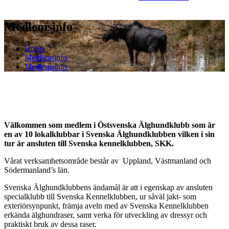
Medlemsinfo
Home
Medlemsinfo
Medlemsinfo
Välkommen som medlem i Östsvenska Älghundklubb som är
en av 10 lokalklubbar i Svenska Älghundklubben vilken i sin
tur är ansluten till Svenska kennelklubben, SKK.
Vårat verksamhetsområde består av Uppland, Västmanland och
Södermanland’s län.
Svenska Älghundklubbens ändamål är att i egenskap av ansluten
specialklubb till Svenska Kennelklubben, ur såväl jakt- som
exteriörsynpunkt, främja aveln med av Svenska Kennelklubben
erkända älghundraser, samt verka för utveckling av dressyr och
praktiskt bruk av dessa raser.