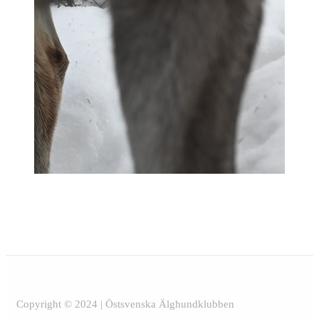
Copyright © 2024 | Östsvenska Älghundklubben