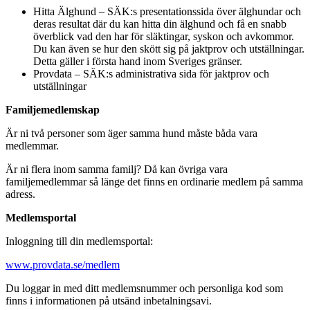
Hitta Älghund – SÄK:s presentationssida över älghundar och
deras resultat där du kan hitta din älghund och få en snabb
överblick vad den har för släktingar, syskon och avkommor.
Du kan även se hur den skött sig på jaktprov och utställningar.
Detta gäller i första hand inom Sveriges gränser.
Provdata – SÄK:s administrativa sida för jaktprov och
utställningar
Familjemedlemskap
Är ni två personer som äger samma hund måste båda vara
medlemmar.
Är ni flera inom samma familj? Då kan övriga vara
familjemedlemmar så länge det finns en ordinarie medlem på samma
adress.
Medlemsportal
Inloggning till din medlemsportal:
www.provdata.se/medlem
Du loggar in med ditt medlemsnummer och personliga kod som
finns i informationen på utsänd inbetalningsavi.