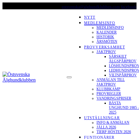
Skip
ostsvenska@alghundklubben.com
facebook
to
content
NYTT
MEDLEMSINFO
MEDLEMSINFO
KALENDER
HISTORIK
ÅRSMÖTEN
PROVVERKSAMHET
JAKTPROV
SÄRSKILT
ÄLGSPÅRPROV
LÖSHUNDSPRO
LEDHUNDSPRO
ÖSTSVENSKA
VILTSPÅRPROV
ANMÄLAN TILL
ÄLGHUNDKLUBBEN
JAKTPROV
KLUBBKAMP
PROVREGLER
VANDRINGSPRISER
BÄSTA
UNGHUND 1985 
2025
UTSTÄLLNINGAR
INFO & ANMÄLAN
JÄLLA 2026
TIERP HÖSTEN 2026
FUNTIONÄRER