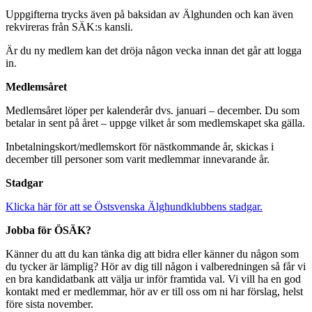
Uppgifterna trycks även på baksidan av Älghunden och kan även
rekvireras från SÄK:s kansli.
Är du ny medlem kan det dröja någon vecka innan det går att logga
in.
Medlemsåret
Medlemsåret löper per kalenderår dvs. januari – december. Du som
betalar in sent på året – uppge vilket år som medlemskapet ska gälla.
Inbetalningskort/medlemskort för nästkommande år, skickas i
december till personer som varit medlemmar innevarande år.
Stadgar
Klicka här för att se Östsvenska Älghundklubbens stadgar.
Jobba för ÖSÄK?
Känner du att du kan tänka dig att bidra eller känner du någon som
du tycker är lämplig? Hör av dig till någon i valberedningen så får vi
en bra kandidatbank att välja ur inför framtida val. Vi vill ha en god
kontakt med er medlemmar, hör av er till oss om ni har förslag, helst
före sista november.