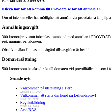
Bert Jansson 070-699 89 97
Klicka här för att komma till Provdata.se för att anmäla >>
Om ni inte kan eller har möjlighet att anmäla via provdata så ta hjälp
Anmälningsavgift
300 kronor/prov som inbetalas i samband med anmälan i PROVDATA d
reg. nummer på talongen.
Obs! Anmälan lämnas utan åtgärd tills avgiften är betald.
Domarersättning
500 kronor som betalas direkt till domaren vid provtillfället, liksom i 
Senaste nytt
Välkommen på utställning i Tierp!
AUGUST 5, 2026
Välkommen att starta din hund på löshundsprov!
JULY 20, 2026
Regelutbildning
JUNE 14, 2026
Avel/RAS