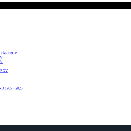
SPÅRPROV
OV
OV
PROV
 1985 – 2025