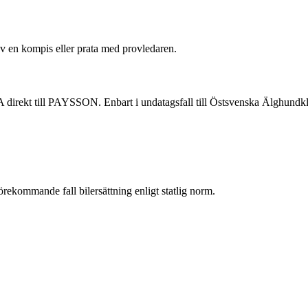
 av en kompis eller prata med provledaren.
irekt till PAYSSON. Enbart i undatagsfall till Östsvenska Älghund
förekommande fall bilersättning enligt statlig norm.