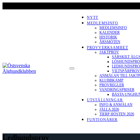
Skip
to
content
NYTT
MEDLEMSINFO
MEDLEMSINFO
KALENDER
HISTORIK
ÅRSMÖTEN
PROVVERKSAMHET
JAKTPROV
SÄRSKILT ÄLG
LÖSHUNDSPR
ÖSTSVENSKA
LEDHUNDSPR
VILTSPÅRPROV
ÄLGHUNDKLUBBEN
ANMÄLAN TILL JAKT
KLUBBKAMP
PROVREGLER
VANDRINGSPRISER
BÄSTA UNGHUND
UTSTÄLLNINGAR
INFO & ANMÄLAN
JÄLLA 2026
TIERP HÖSTEN 2026
FUNTIONÄRER
Ledhundsprov