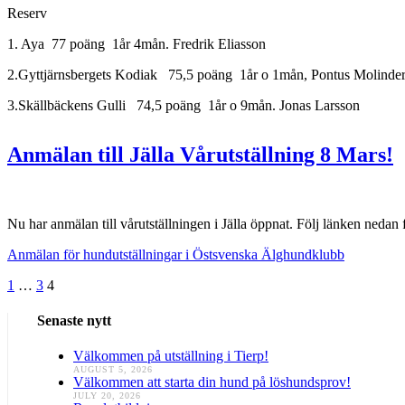
Reserv
1. Aya 77 poäng 1år 4mån. Fredrik Eliasson
2.Gyttjärnsbergets Kodiak 75,5 poäng 1år o 1mån, Pontus Molinde
3.Skällbäckens Gulli 74,5 poäng 1år o 9mån. Jonas Larsson
Anmälan till Jälla Vårutställning 8 Mars!
Nu har anmälan till vårutställningen i Jälla öppnat. Följ länken nedan 
Anmälan för hundutställningar i Östsvenska Älghundklubb
Posts
1
…
3
4
pagination
Senaste nytt
Välkommen på utställning i Tierp!
AUGUST 5, 2026
Välkommen att starta din hund på löshundsprov!
JULY 20, 2026