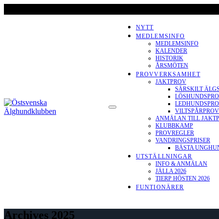
Skip
to
content
NYTT
MEDLEMSINFO
MEDLEMSINFO
KALENDER
HISTORIK
ÅRSMÖTEN
PROVVERKSAMHET
JAKTPROV
SÄRSKILT ÄLG
LÖSHUNDSPR
ÖSTSVENSKA
LEDHUNDSPR
VILTSPÅRPROV
ÄLGHUNDKLUBBEN
ANMÄLAN TILL JAKT
KLUBBKAMP
PROVREGLER
VANDRINGSPRISER
BÄSTA UNGHUND
UTSTÄLLNINGAR
INFO & ANMÄLAN
JÄLLA 2026
TIERP HÖSTEN 2026
FUNTIONÄRER
Archives 2025