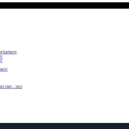
SPÅRPROV
OV
OV
PROV
 1985 – 2025