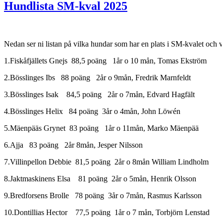
Hundlista SM-kval 2025
Nedan ser ni listan på vilka hundar som har en plats i SM-kvalet oc
1.Fiskåfjällets Gnejs 88,5 poäng 1år o 10 mån, Tomas Ekström
2.Bösslinges Ibs 88 poäng 2år o 9mån, Fredrik Marnfeldt
3.Bösslinges Isak 84,5 poäng 2år o 7mån, Edvard Hagfält
4.Bösslinges Helix 84 poäng 3år o 4mån, John Löwén
5.Mäenpääs Grynet 83 poäng 1år o 11mån, Marko Mäenpää
6.Ajja 83 poäng 2år 8mån, Jesper Nilsson
7.Villinpellon Debbie 81,5 poäng 2år o 8mån William Lindholm
8.Jaktmaskinens Elsa 81 poäng 2år o 5mån, Henrik Olsson
9.Bredforsens Brolle 78 poäng 3år o 7mån, Rasmus Karlsson
10.Dontillias Hector 77,5 poäng 1år o 7 mån, Torbjörn Lenstad