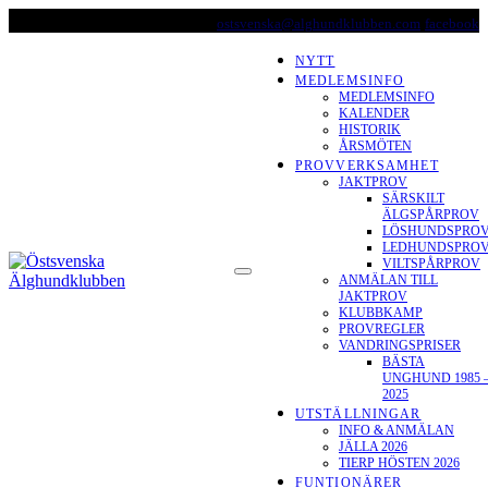
Skip
ostsvenska@alghundklubben.com
facebook
to
content
NYTT
MEDLEMSINFO
MEDLEMSINFO
KALENDER
HISTORIK
ÅRSMÖTEN
PROVVERKSAMHET
JAKTPROV
SÄRSKILT
ÄLGSPÅRPROV
LÖSHUNDSPRO
LEDHUNDSPRO
ÖSTSVENSKA
VILTSPÅRPROV
ANMÄLAN TILL
ÄLGHUNDKLUBBEN
JAKTPROV
KLUBBKAMP
PROVREGLER
VANDRINGSPRISER
BÄSTA
UNGHUND 1985 
2025
UTSTÄLLNINGAR
INFO & ANMÄLAN
JÄLLA 2026
TIERP HÖSTEN 2026
FUNTIONÄRER