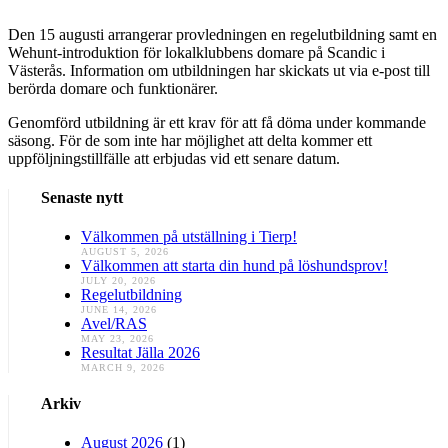
Den 15 augusti arrangerar provledningen en regelutbildning samt en
Wehunt-introduktion för lokalklubbens domare på Scandic i
Västerås. Information om utbildningen har skickats ut via e-post till
berörda domare och funktionärer.
Genomförd utbildning är ett krav för att få döma under kommande
säsong. För de som inte har möjlighet att delta kommer ett
uppföljningstillfälle att erbjudas vid ett senare datum.
Senaste nytt
Välkommen på utställning i Tierp!
AUGUST 5, 2026
Välkommen att starta din hund på löshundsprov!
JULY 20, 2026
Regelutbildning
JUNE 14, 2026
Avel/RAS
MAY 23, 2026
Resultat Jälla 2026
MARCH 9, 2026
Arkiv
August 2026
(1)