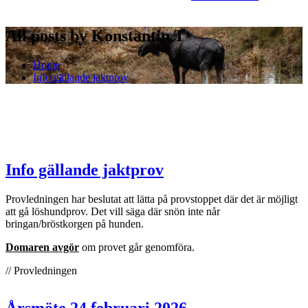
All posts by Konstantin T
Home
Info gällande jaktprov
Info gällande jaktprov
Provledningen har beslutat att lätta på provstoppet där det är möjligt
att gå löshundprov. Det vill säga där snön inte når
bringan/bröstkorgen på hunden.
Domaren avgör
om provet går genomföra.
// Provledningen
Årsmöte 24 februari 2026