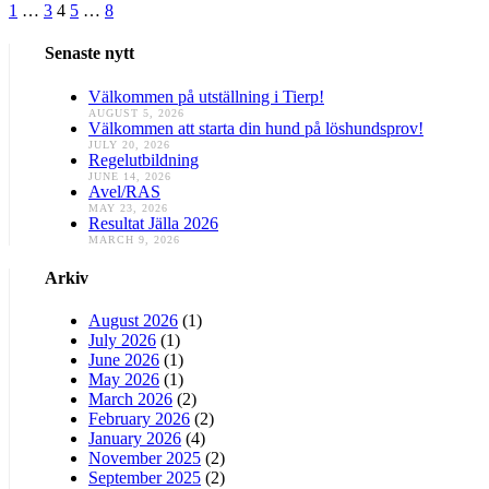
Posts
1
…
3
4
5
…
8
pagination
Senaste nytt
Välkommen på utställning i Tierp!
AUGUST 5, 2026
Välkommen att starta din hund på löshundsprov!
JULY 20, 2026
Regelutbildning
JUNE 14, 2026
Avel/RAS
MAY 23, 2026
Resultat Jälla 2026
MARCH 9, 2026
Arkiv
August 2026
(1)
July 2026
(1)
June 2026
(1)
May 2026
(1)
March 2026
(2)
February 2026
(2)
January 2026
(4)
November 2025
(2)
September 2025
(2)