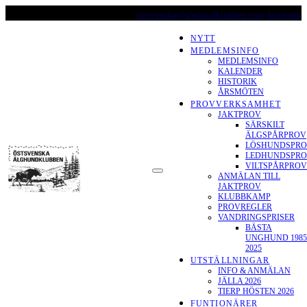
Skip
ostsvenska@alghundklubben.com
facebook
to
content
NYTT
MEDLEMSINFO
MEDLEMSINFO
KALENDER
HISTORIK
ÅRSMÖTEN
PROVVERKSAMHET
JAKTPROV
SÄRSKILT
ÄLGSPÅRPROV
LÖSHUNDSPR
LEDHUNDSPR
ÖSTSVENSKA
VILTSPÅRPROV
ANMÄLAN TILL
ÄLGHUNDKLUBBEN
JAKTPROV
KLUBBKAMP
PROVREGLER
VANDRINGSPRISER
BÄSTA
UNGHUND 1985
2025
UTSTÄLLNINGAR
INFO & ANMÄLAN
JÄLLA 2026
TIERP HÖSTEN 2026
FUNTIONÄRER