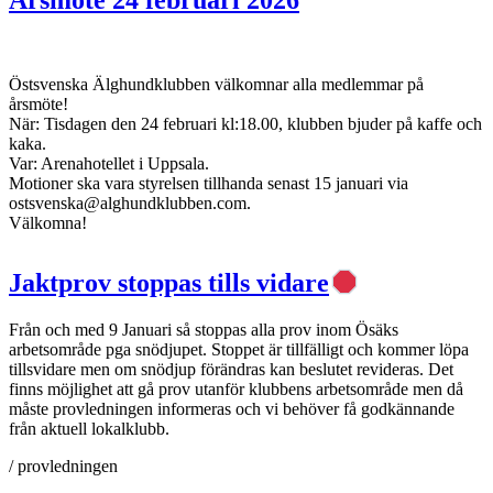
Östsvenska Älghundklubben välkomnar alla medlemmar på
årsmöte!
När: Tisdagen den 24 februari kl:18.00, klubben bjuder på kaffe och
kaka.
Var: Arenahotellet i Uppsala.
Motioner ska vara styrelsen tillhanda senast 15 januari via
ostsvenska@alghundklubben.com.
Välkomna!
Jaktprov stoppas tills vidare
Från och med 9 Januari så stoppas alla prov inom Ösäks
arbetsområde pga snödjupet. Stoppet är tillfälligt och kommer löpa
tillsvidare men om snödjup förändras kan beslutet revideras. Det
finns möjlighet att gå prov utanför klubbens arbetsområde men då
måste provledningen informeras och vi behöver få godkännande
från aktuell lokalklubb.
/ provledningen