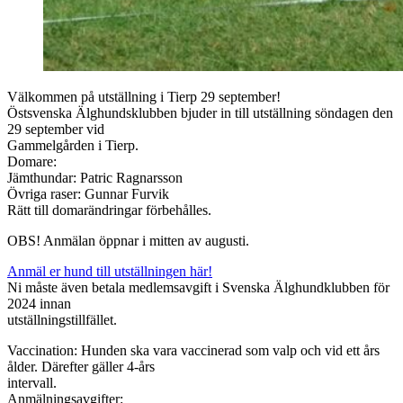
Välkommen på utställning i Tierp 29 september!
Östsvenska Älghundsklubben bjuder in till utställning söndagen den
29 september vid
Gammelgården i Tierp.
Domare:
Jämthundar: Patric Ragnarsson
Övriga raser: Gunnar Furvik
Rätt till domarändringar förbehålles.
OBS! Anmälan öppnar i mitten av augusti.
Anmäl er hund till utställningen här!
Ni måste även betala medlemsavgift i Svenska Älghundklubben för
2024 innan
utställningstillfället.
Vaccination: Hunden ska vara vaccinerad som valp och vid ett års
ålder. Därefter gäller 4-års
intervall.
Anmälningsavgifter: