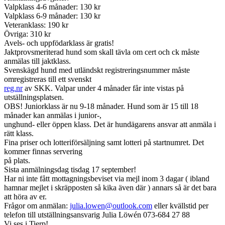
Valpklass 4-6 månader: 130 kr
Valpklass 6-9 månader: 130 kr
Veteranklass: 190 kr
Övriga: 310 kr
Avels- och uppfödarklass är gratis!
Jaktprovsmeriterad hund som skall tävla om cert och ck måste
anmälas till jaktklass.
Svenskägd hund med utländskt registreringsnummer måste
omregistreras till ett svenskt
reg.nr
av SKK. Valpar under 4 månader får inte vistas på
utställningsplatsen.
OBS! Juniorklass är nu 9-18 månader. Hund som är 15 till 18
månader kan anmälas i junior-,
unghund- eller öppen klass. Det är hundägarens ansvar att anmäla i
rätt klass.
Fina priser och lotteriförsäljning samt lotteri på startnumret. Det
kommer finnas servering
på plats.
Sista anmälningsdag tisdag 17 september!
Har ni inte fått mottagningsbeviset via mejl inom 3 dagar ( ibland
hamnar mejlet i skräpposten så kika även där ) annars så är det bara
att höra av er.
Frågor om anmälan:
julia.lowen@outlook.com
eller kvällstid per
telefon till utställningsansvarig Julia Löwén 073-684 27 88
Vi ses i Tierp!