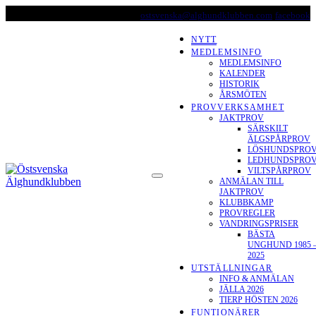
Skip
ostsvenska@alghundklubben.com
facebook
to
content
NYTT
MEDLEMSINFO
MEDLEMSINFO
KALENDER
HISTORIK
ÅRSMÖTEN
PROVVERKSAMHET
JAKTPROV
SÄRSKILT
ÄLGSPÅRPROV
LÖSHUNDSPRO
LEDHUNDSPRO
ÖSTSVENSKA
VILTSPÅRPROV
ANMÄLAN TILL
ÄLGHUNDKLUBBEN
JAKTPROV
KLUBBKAMP
PROVREGLER
VANDRINGSPRISER
BÄSTA
UNGHUND 1985 
2025
UTSTÄLLNINGAR
INFO & ANMÄLAN
JÄLLA 2026
TIERP HÖSTEN 2026
FUNTIONÄRER