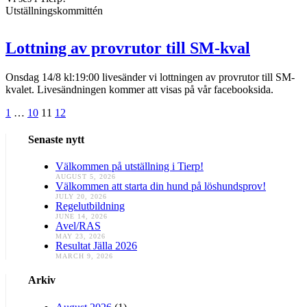
Utställningskommittén
Lottning av provrutor till SM-kval
Onsdag 14/8 kl:19:00 livesänder vi lottningen av provrutor till SM-
kvalet. Livesändningen kommer att visas på vår facebooksida.
Posts
1
…
10
11
12
pagination
Senaste nytt
Välkommen på utställning i Tierp!
AUGUST 5, 2026
Välkommen att starta din hund på löshundsprov!
JULY 20, 2026
Regelutbildning
JUNE 14, 2026
Avel/RAS
MAY 23, 2026
Resultat Jälla 2026
MARCH 9, 2026
Arkiv