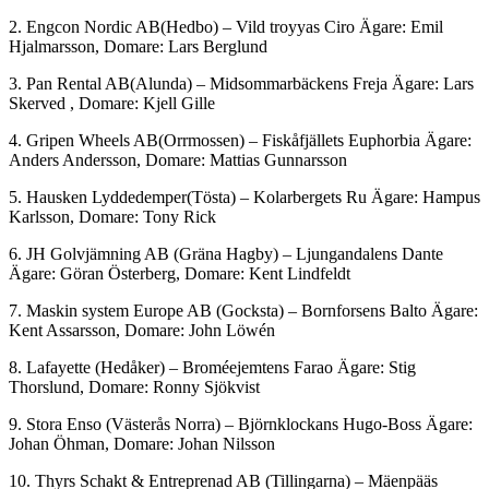
2. Engcon Nordic AB(Hedbo) – Vild troyyas Ciro Ägare: Emil
Hjalmarsson, Domare: Lars Berglund
3. Pan Rental AB(Alunda) – Midsommarbäckens Freja Ägare: Lars
Skerved , Domare: Kjell Gille
4. Gripen Wheels AB(Orrmossen) – Fiskåfjällets Euphorbia Ägare:
Anders Andersson, Domare: Mattias Gunnarsson
5. Hausken Lyddedemper(Tösta) – Kolarbergets Ru Ägare: Hampus
Karlsson, Domare: Tony Rick
6. JH Golvjämning AB (Gräna Hagby) – Ljungandalens Dante
Ägare: Göran Österberg, Domare: Kent Lindfeldt
7. Maskin system Europe AB (Gocksta) – Bornforsens Balto Ägare:
Kent Assarsson, Domare: John Löwén
8. Lafayette (Hedåker) – Broméejemtens Farao Ägare: Stig
Thorslund, Domare: Ronny Sjökvist
9. Stora Enso (Västerås Norra) – Björnklockans Hugo-Boss Ägare:
Johan Öhman, Domare: Johan Nilsson
10. Thyrs Schakt & Entreprenad AB (Tillingarna) – Mäenpääs